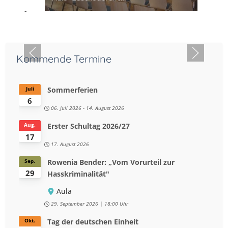
-
Kommende Termine
Sommerferien
Juli
6
06. Juli 2026
-
14. August 2026
Erster Schultag 2026/27
Aug.
17
17. August 2026
Rowenia Bender: „Vom Vorurteil zur
Sep.
29
Hasskriminalität"
Aula
29. September 2026
18:00 Uhr
Tag der deutschen Einheit
Okt.